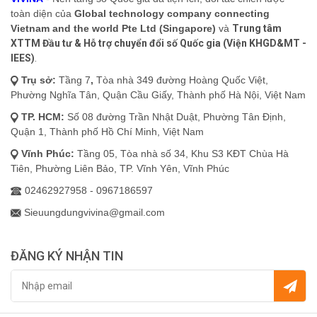
toàn diện của
Global technology company connecting
Vietnam and the world Pte Ltd (Singapore)
và
Trung tâm
XTTM Đầu tư & Hỗ trợ chuyển đổi số Quốc gia (Viện KHGD&MT -
IEES)
.
Trụ sở:
Tầng 7
,
Tòa nhà 349 đường Hoàng Quốc Việt,
Phường Nghĩa Tân, Quận Cầu Giấy, Thành phố Hà Nội, Việt Nam
TP. HCM:
Số 08 đường Trần Nhật Duật, Phường Tân Định,
Quận 1, Thành phố Hồ Chí Minh, Việt Nam
Vĩnh Phúc:
Tầng 05, Tòa nhà số 34, Khu S3 KĐT Chùa Hà
Tiên, Phường Liên Bảo, TP. Vĩnh Yên, Vĩnh Phúc
02462927958 - 0967186597
Sieuungdungvivina@gmail.com
ĐĂNG KÝ NHẬN TIN