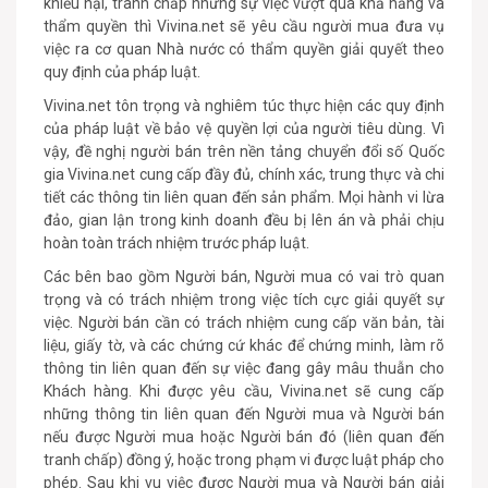
khiếu nại, tranh chấp nhưng sự việc vượt quá khả năng và
thẩm quyền thì Vivina.net sẽ yêu cầu người mua đưa vụ
việc ra cơ quan Nhà nước có thẩm quyền giải quyết theo
quy định của pháp luật.
Vivina.net tôn trọng và nghiêm túc thực hiện các quy định
của pháp luật về bảo vệ quyền lợi của người tiêu dùng. Vì
vậy, đề nghị người bán trên nền tảng chuyển đổi số Quốc
gia Vivina.net cung cấp đầy đủ, chính xác, trung thực và chi
tiết các thông tin liên quan đến sản phẩm. Mọi hành vi lừa
đảo, gian lận trong kinh doanh đều bị lên án và phải chịu
hoàn toàn trách nhiệm trước pháp luật.
Các bên bao gồm Người bán, Người mua có vai trò quan
trọng và có trách nhiệm trong việc tích cực giải quyết sự
việc. Người bán cần có trách nhiệm cung cấp văn bản, tài
liệu, giấy tờ, và các chứng cứ khác để chứng minh, làm rõ
thông tin liên quan đến sự việc đang gây mâu thuẫn cho
Khách hàng. Khi được yêu cầu, Vivina.net sẽ cung cấp
những thông tin liên quan đến Người mua và Người bán
nếu được Người mua hoặc Người bán đó (liên quan đến
tranh chấp) đồng ý, hoặc trong phạm vi được luật pháp cho
phép. Sau khi vu việc được Người mua và Người bán giải