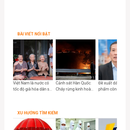
BÀI VIẾT NỔI BẬT
giấc
Việt Nam là nước có
Cảnh sát Hàn Quốc:
Đề xuất dán nhãn
hẻ
tốc độ già hóa dân số
Cháy rừng kinh hoàng
phẩm công nghệ
bán
nhanh nhất châu Á
bắt nguồn từ nghi lễ
AI tạo ra
cúng bái
XU HƯỚNG TÌM KIẾM