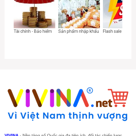
ạnh
Tài chính - Bảo hiểm
Sản phẩm nhập khẩu
Flash sale
VIVINA
- Nền tảng số Quốc gia đa tiện ích, đối tác chiến lược