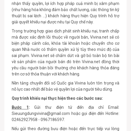
nhận thấy quyền, lợi ích hợp pháp cuả minh bị xâm phạm
(như hàng hóa không đảm bảo chất lương, các thông tin kỹ
thuật bị sai lệch …) khách hàng thực hiện Quy trình hỗ trợ
giải quyết khiếu nại được nêu tại Quy chế này.
Trong trường hợp giao dịch phát sinh khiếu nại, tranh chấp
mà được xác định lỗi thuộc về người bán, Vivina.net sẽ có
biện pháp cảnh cáo, khóa tài khoản hoặc chuyển cho cơ
quan Nhà nước có thẩm quyền xử lý tùy theo mức độ của
sai phạm. Vivina.net sẽ chấm dứt và gỡ bỏ toàn bộ tin bài
về sản phẩm của người bán đó trên Vivina.net đồng thời
yêu cầu người bán bồi thường cho khách hàng thỏa đáng
trên cơ sở thỏa thuận với khách hàng.
Nền tảng chuyển đổi số Quốc gia Vivina luôn tôn trọng và
nỗ lực cao nhất để bảo vệ quyền lợi của người tiêu dùng.
Quy trình khiếu nại thực hiện theo các bước sau:
Bước 1
:
Gửi thư điện tử đến địa chỉ Email:
Sieuungdungvivina@gmail.com
hoặc gọi điện đến Hotline:
02462927958
-
0967186597
.
Nếu gửi theo đường bưu điện hoặc đến trực tiếp vui lòng