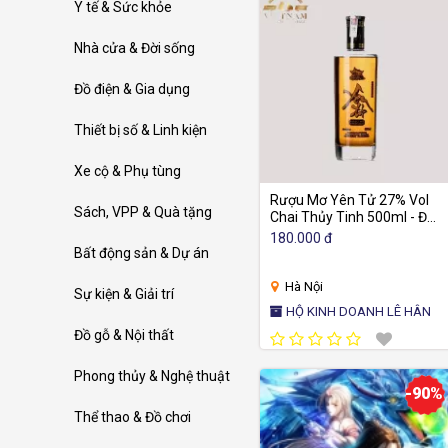
Y tế & Sức khỏe
Nhà cửa & Đời sống
Đồ điện & Gia dụng
Thiết bị số & Linh kiện
Xe cộ & Phụ tùng
Rượu Mơ Yên Tử 27% Vol
Sách, VPP & Quà tặng
Chai Thủy Tinh 500ml - Đặc
Sản OCOP Quảng Ninh
180.000 đ
Bất động sản & Dự án
Hà Nội
Sự kiện & Giải trí
HỘ KINH DOANH LÊ HÂN
Đồ gỗ & Nội thất
Phong thủy & Nghệ thuật
-90%
Thể thao & Đồ chơi