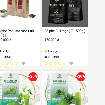
 phê Robusta mộc ( túi
Cà phê Culi mộc ( Túi 500g )
0g )
0.000 đ
150.000 đ
Hà Nội
Hà Nội
GOTINO
GOTINO
-20%
-20%