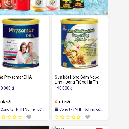
ữa Physomer DHA
Sữa bột Hồng Sâm Ngọc
Linh - Đông Trùng Hạ Thảo
Gold
0.000 đ
190.000 đ
Hà Nội
Hà Nội
 TNHH Nghiên cứu
Công ty TNHH Nghiên cứu
 Phát triển dược phẩm Thái
và Phát triển dược phẩm Thái
ương
Dương