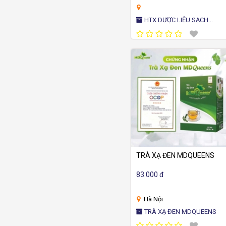
Khánh Hòa
Lai Châu
HTX DƯỢC LIỆU SẠCH
Lâm Đồng
Lạng Sơn
THỦY ANH
Lào Cai
Nghệ An
Ninh Bình
Phú Thọ
Quảng Ngãi
Quảng Ninh
Quảng Trị
Sơn La
Tây Ninh
Thái Nguyên
Thanh Hóa
Tuyên Quang
Vĩnh Long
TRÀ XẠ ĐEN MDQUEENS
83.000 đ
Hà Nội
TRÀ XẠ ĐEN MDQUEENS