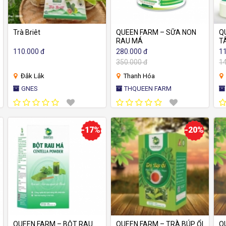
Trà Briêt
QUEEN FARM – SỮA NON
Q
RAU MÁ
T
110.000 đ
280.000 đ
11
350.000 đ
14
Đắk Lắk
Thanh Hóa
GNES
THQUEEN FARM
-17%
-20%
QUEEN FARM – BỘT RAU
QUEEN FARM – TRÀ BÚP ỔI
Q