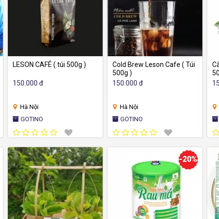
LESON CAFÉ ( túi 500g )
Cold Brew Leson Cafe ( Túi
Cà
500g )
50
150.000 đ
150.000 đ
15
Hà Nội
Hà Nội
GOTINO
GOTINO
-20%