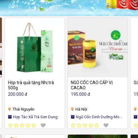
Hộp trà quà tặng Nhị trà
NGŨ CỐC CAO CẤP VỊ
S
500g
CACAO
200.000 đ
195.000 đ
19
Thái Nguyên
Hà Nội
Hợp Tác Xã Trà Sơn Dung
Ngũ Cốc Dinh Dưỡng Mom
Công ty
Beauty
và
D