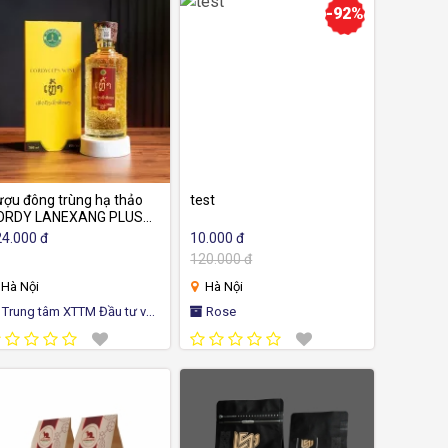
-92%
ợu đông trùng hạ thảo
test
ORDY LANEXANG PLUS
o cấp - VIVINA cam kết
4.000 đ
10.000 đ
ất lượng VIP nhất VN,
120.000 đ
m lượng kiểm định
80mg-1.6/100g.
Hà Nội
Hà Nội
âm XTTM Đầu tư và
Rose
 trợ Chuyển đổi số Quốc gia