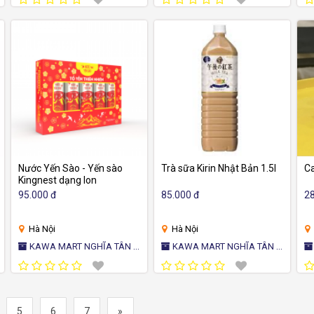
BẢN
B
Nước Yến Sào - Yến sào
Trà sữa Kirin Nhật Bản 1.5l
Ca
Kingnest dạng lon
95.000 đ
85.000 đ
28
Hà Nội
Hà Nội
KAWA MART NGHĨA TÂN -
KAWA MART NGHĨA TÂN -
KAWA M
CỬA HÀNG TIỆN ÍCH NHẬT
CỬA HÀNG TIỆN ÍCH NHẬT
CỬ
BẢN
BẢN
B
5
6
7
»