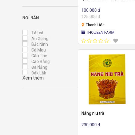
100.000 đ
125.000 đ
NƠI BÁN
Thanh Hóa
THQUEEN FARM
Tất cả
An Giang
Bắc Ninh
Cà Mau
Cần Thơ
Cao Bằng
Đà Nẵng
Đắk Lắk
Xem thêm
Điện Biên
Đồng Nai
Đồng Tháp
Gia Lai
Hà Nội
Hà Tĩnh
Hải Phòng
Nâng niu trà
Hồ Chí Minh
Huế
230.000 đ
Hưng Yên