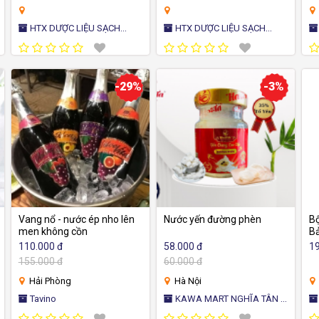
HTX DƯỢC LIỆU SẠCH
HTX DƯỢC LIỆU SẠCH
HTX D
THỦY ANH
THỦY ANH
T
-29%
-3%
Vang nổ - nước ép nho lên
Nước yến đường phèn
Bộ
men không cồn
B
110.000 đ
58.000 đ
19
155.000 đ
60.000 đ
Hải Phòng
Hà Nội
Tavino
KAWA MART NGHĨA TÂN -
KAWA M
CỬA HÀNG TIỆN ÍCH NHẬT
CỬ