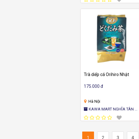
Trà diếp cá Orihiro Nhật
175.000 đ
Hà Nội
KAWA MART NGHĨA TÂN -
CỬA HÀNG TIỆN ÍCH NHẬT
BẢN
1
2
3
4