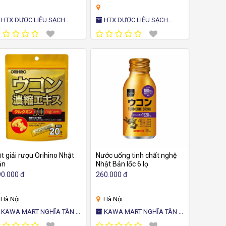
ƯỢC LIỆU SẠCH
HTX DƯỢC LIỆU SẠCH
HỦY ANH
THỦY ANH
t giải rượu Orihino Nhật
Nước uống tinh chất nghệ
ản
Nhật Bản lốc 6 lọ
0.000 đ
260.000 đ
Hà Nội
Hà Nội
ART NGHĨA TÂN -
KAWA MART NGHĨA TÂN -
A HÀNG TIỆN ÍCH NHẬT
CỬA HÀNG TIỆN ÍCH NHẬT