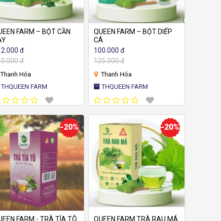
UEEN FARM – BỘT CẦN
QUEEN FARM – BỘT DIẾP
ÂY
CÁ
2.000 đ
100.000 đ
0.000 đ
125.000 đ
Thanh Hóa
Thanh Hóa
THQUEEN FARM
THQUEEN FARM
-20%
-20%
UEEN FARM - TRÀ TÍA TÔ
QUEEN FARM TRÀ RAU MÁ