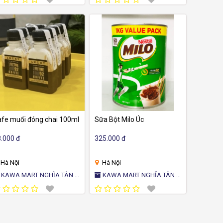
ẢN
BẢN
fe muối đóng chai 100ml
Sữa Bột Milo Úc
.000 đ
325.000 đ
Hà Nội
Hà Nội
ART NGHĨA TÂN -
KAWA MART NGHĨA TÂN -
A HÀNG TIỆN ÍCH NHẬT
CỬA HÀNG TIỆN ÍCH NHẬT
ẢN
BẢN