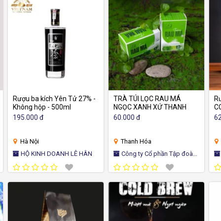
Rượu ba kích Yên Tử 27% -
TRÀ TÚI LỌC RAU MÁ
Rư
Không hộp - 500ml
NGỌC XANH XỨ THANH
C
ca
195.000 đ
60.000 đ
62
ch
hà
1
Hà Nội
Thanh Hóa
HỘ KINH DOANH LÊ HÂN
Công ty Cổ phần Tập đoàn
Trung t
Ngọc xanh xứ Thanh
Hỗ