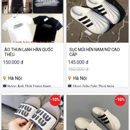
ÁO THUN LẠNH HÀN QUỐC
SỤC MŨI HẾN NAM/NỮ CAO
THÊU
CẤP
150.000 đ
145.000 đ
160.000 đ
Hà Nội
Hà Nội
Ngọc Ánh Thời Trang Nam
Shop Giầy Dép Thuý Nga
-10%
-10%