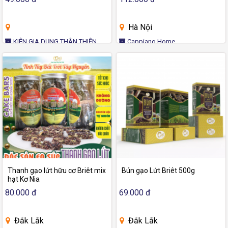
Hà Nội
KIÊN GIA DỤNG THÂN THIỆN
Cappiano Home
Thanh gạo lứt hữu cơ Briêt mix
Bún gạo Lứt Briêt 500g
hạt Kơ Nia
80.000 đ
69.000 đ
Đắk Lắk
Đắk Lắk