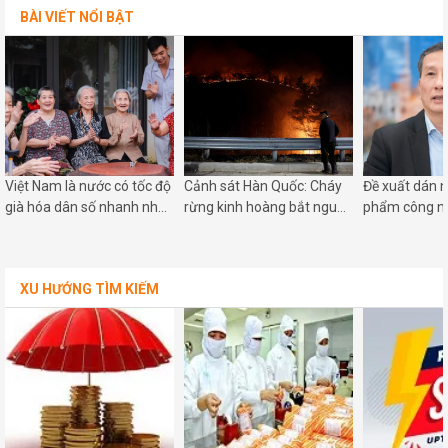
BÀI VIẾT NỔI BẬT
Việt Nam là nước có tốc độ
Cảnh sát Hàn Quốc: Cháy
Đề xuất dán 
già hóa dân số nhanh nhất
rừng kinh hoàng bắt nguồn
phẩm công ng
châu Á
từ nghi lễ cúng bái
ra
XU HƯỚNG TÌM KIẾM