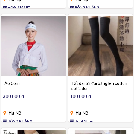
HOGI SMART
BÔNG K LĂNG
Áo Cóm
Tất dài tới đùi bằng len cotton
set 2 đôi
300.000 đ
100.000 đ
Hà Nội
Hà Nội
BÔNG K LĂNG
Bi Tít Shop