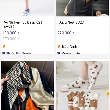
Áo Nữ Hermod Basic 02 (
Gucci New SS23
BA02 )
139.000 đ
220.000 đ
279.000 đ
Bắc Ninh
Phước Bản Sports
Money printer