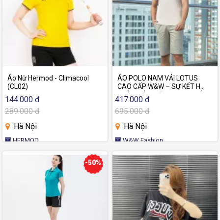
Áo Nữ Hermod - Climacool
ÁO POLO NAM VẢI LOTUS
(CL02)
CAO CẤP W&W – SỰ KẾT HỢP
HOÀN HẢO GIỮA PHONG CÁCH
144.000 đ
417.000 đ
VÀ THOẢI MÁI- WPO121S
289.000 đ
695.000 đ
Hà Nội
Hà Nội
HERMOD
W&W Fashion
-50%