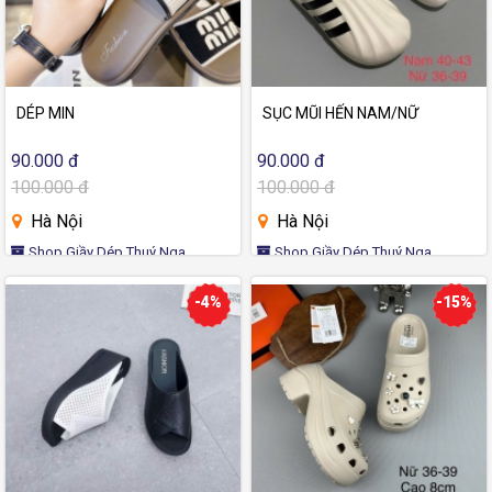
DÉP MIN
SỤC MŨI HẾN NAM/NỮ
90.000 đ
90.000 đ
100.000 đ
100.000 đ
Hà Nội
Hà Nội
Shop Giầy Dép Thuý Nga
Shop Giầy Dép Thuý Nga
-4%
-15%