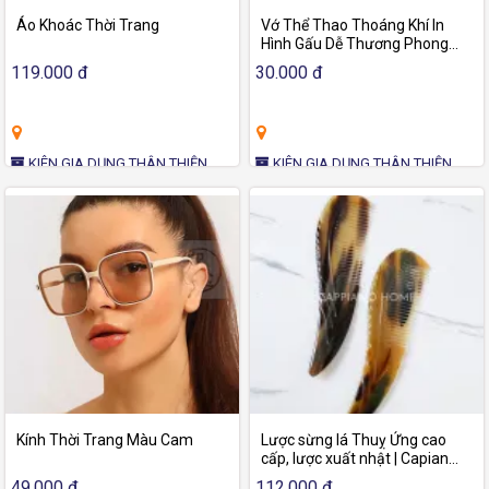
Áo Khoác Thời Trang
Vớ Thể Thao Thoáng Khí In
Hình Gấu Dễ Thương Phong
Cách harajuku Cho Nữ Hoạt
119.000 đ
30.000 đ
Hình
KIÊN GIA DỤNG THÂN THIỆN
KIÊN GIA DỤNG THÂN THIỆN
Kính Thời Trang Màu Cam
Lược sừng lá Thuỵ Ứng cao
cấp, lược xuất nhật | Capiano
Home
49.000 đ
112.000 đ