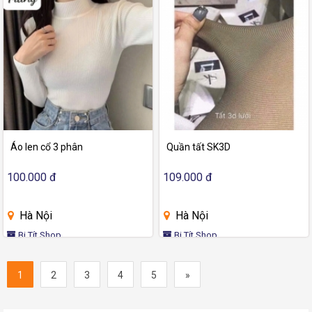
Áo len cổ 3 phân
Quần tất SK3D
100.000 đ
109.000 đ
Hà Nội
Hà Nội
Bi Tít Shop
Bi Tít Shop
1
2
3
4
5
»