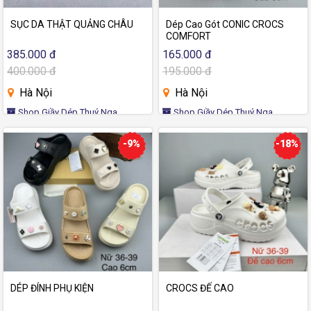
SỤC DA THẬT QUẢNG CHÂU
Dép Cao Gót CONIC CROCS
COMFORT
385.000 đ
165.000 đ
400.000 đ
195.000 đ
Hà Nội
Hà Nội
Shop Giầy Dép Thuý Nga
Shop Giầy Dép Thuý Nga
-9%
-18%
DÉP ĐÍNH PHỤ KIỆN
CROCS ĐẾ CAO