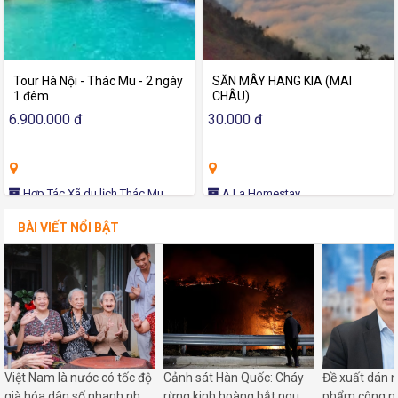
Tour Hà Nội - Thác Mu - 2 ngày
SĂN MÂY HANG KIA (MAI
1 đêm
CHÂU)
6.900.000 đ
30.000 đ
Hợp Tác Xã du lịch Thác Mu
A La Homestay
BÀI VIẾT NỔI BẬT
Việt Nam là nước có tốc độ
Cảnh sát Hàn Quốc: Cháy
Đề xuất dán 
già hóa dân số nhanh nhất
rừng kinh hoàng bắt nguồn
phẩm công ng