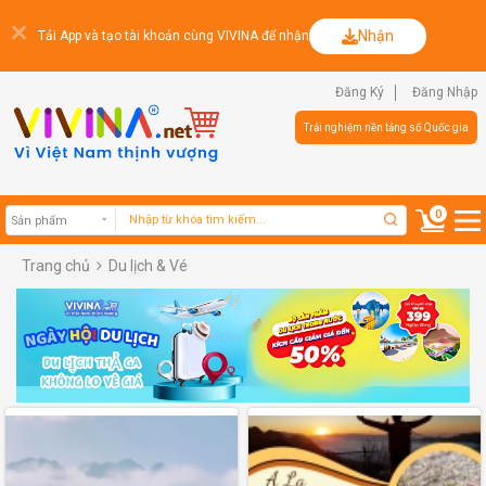
Nhận
Tải App và tạo tài khoản cùng VIVINA để nhận
Đăng Ký
Đăng Nhập
Trải nghiệm nền tảng số Quốc gia
0
Trang chủ
Du lịch & Vé
Sản phẩm