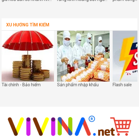
châu Á
từ nghi lễ cúng bái
ra
XU HƯỚNG TÌM KIẾM
Tài chính - Bảo hiểm
Sản phẩm nhập khẩu
Flash sale