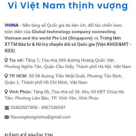
VIVINA
- Nền tảng số Quốc gia đa tiện ích, đối tác chiến lược
toàn diện của
Global technology company connecting
Vietnam and the world Pte Ltd (Singapore)
và
Trung tâm
XTTM Đầu tư & Hỗ trợ chuyển đổi số Quốc gia (Viện KHGD&MT -
IEES)
.
Trụ sở:
Tầng 7
,
Tòa nhà 349 đường Hoàng Quốc Việt,
Phường Nghĩa Tân, Quận Cầu Giấy, Thành phố Hà Nội, Việt Nam
TP. HCM:
Số 08 đường Trần Nhật Duật, Phường Tân Định,
Quận 1, Thành phố Hồ Chí Minh, Việt Nam
Vĩnh Phúc:
Tầng 05, Tòa nhà số 34, Khu S3 KĐT Chùa Hà
Tiên, Phường Liên Bảo, TP. Vĩnh Yên, Vĩnh Phúc
02462927958 - 0967186597
Sieuungdungvivina@gmail.com
ĐĂNG KÝ NHẬN TIN