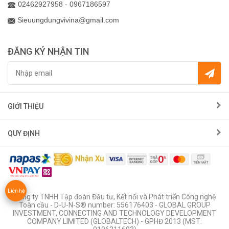
02462927958 - 0967186597
Sieuungdungvivina@gmail.com
ĐĂNG KÝ NHẬN TIN
GIỚI THIỆU
QUY ĐỊNH
Liên hệ
Công ty TNHH Tập đoàn Đầu tư, Kết nối và Phát triển Công nghệ
Toàn cầu - D-U-N-S® number: 556176403 - GLOBAL GROUP
INVESTMENT, CONNECTING AND TECHNOLOGY DEVELOPMENT
COMPANY LIMITED (GLOBALTECH) - GPHĐ 2013 (MST: