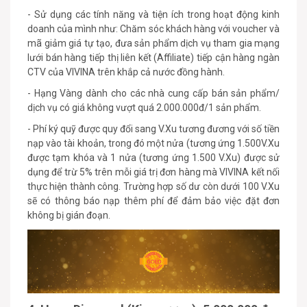
- Sử dụng các tính năng và tiện ích trong hoạt động kinh
doanh của mình như: Chăm sóc khách hàng với voucher và
mã giảm giá tự tạo, đưa sản phẩm dịch vụ tham gia mạng
lưới bán hàng tiếp thị liên kết (Affiliate) tiếp cận hàng ngàn
CTV của VIVINA trên khắp cả nước đồng hành.
- Hạng Vàng dành cho các nhà cung cấp bán sản phẩm/
dịch vụ có giá không vượt quá 2.000.000đ/1 sản phẩm.
- Phí ký quỹ được quy đổi sang V.Xu tương đương với số tiền
nạp vào tài khoản, trong đó một nửa (tương ứng 1.500V.Xu
được tạm khóa và 1 nửa (tương ứng 1.500 V.Xu) được sử
dụng để trừ 5% trên mỗi giá trị đơn hàng mà VIVINA kết nối
thực hiện thành công. Trường hợp số dư còn dưới 100 V.Xu
sẽ có thông báo nạp thêm phí để đảm bảo việc đặt đơn
không bị gián đoạn.