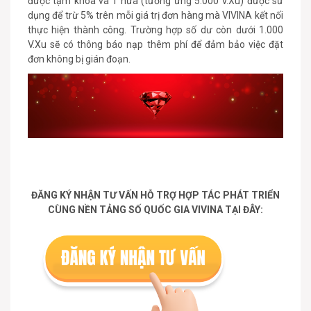
được tạm khóa và 1 nửa (tương ứng 5.000 V.Xu) được sử
dụng để trừ 5% trên mỗi giá trị đơn hàng mà VIVINA kết nối
thực hiện thành công. Trường hợp số dư còn dưới 1.000
V.Xu sẽ có thông báo nạp thêm phí để đảm bảo việc đặt
đơn không bị gián đoạn.
ĐĂNG KÝ NHẬN TƯ VẤN HỖ TRỢ HỢP TÁC PHÁT TRIỂN
CÙNG NỀN TẢNG SỐ QUỐC GIA VIVINA TẠI ĐÂY: