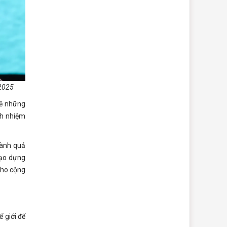
 2025
về những
ch nhiệm
hành quả
tạo dựng
 cho cộng
 giới để