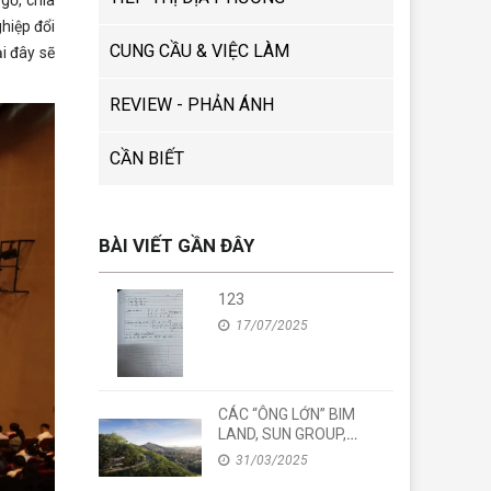
gỡ, chia
ghiệp đổi
CUNG CẦU & VIỆC LÀM
i đây sẽ
REVIEW - PHẢN ÁNH
CẦN BIẾT
BÀI VIẾT GẦN ĐÂY
123
17/07/2025
CÁC “ÔNG LỚN” BIM
LAND, SUN GROUP,
VINHOMES RỦ NHAU “ĐI
31/03/2025
TỈNH”