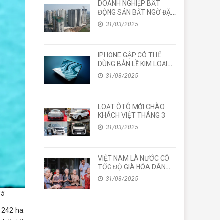
DOANH NGHIỆP BẤT
ĐỘNG SẢN BẤT NGỜ ĐẶT
KẾ HOẠCH LỢI NHUẬN
31/03/2025
CAO “CHÓT VÓT” NĂM
2025
IPHONE GẬP CÓ THỂ
DÙNG BẢN LỀ KIM LOẠI
LỎNG BỀN GẤP ĐÔI
31/03/2025
TITAN
LOẠT ÔTÔ MỚI CHÀO
KHÁCH VIỆT THÁNG 3
31/03/2025
VIỆT NAM LÀ NƯỚC CÓ
TỐC ĐỘ GIÀ HÓA DÂN
SỐ NHANH NHẤT CHÂU
31/03/2025
Á
25
 242 ha.