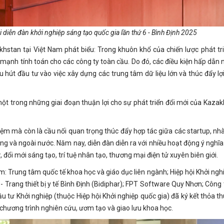
ại diễn đàn khởi nghiệp sáng tạo quốc gia lần thứ 6 - Bình Định 2025
stan tại Việt Nam phát biểu: Trong khuôn khổ của chiến lược phát tr
mạnh tính toán cho các công ty toàn cầu. Do đó, các điều kiện hấp dẫn 
 hút đầu tư vào việc xây dựng các trung tâm dữ liệu lớn và thúc đẩy lợi
ột trong những giai đoạn thuận lợi cho sự phát triển đổi mới của Kazak
hiệm mà còn là cầu nối quan trọng thúc đẩy hợp tác giữa các startup, nhà
ng và ngoài nước. Năm nay, diễn đàn diễn ra với nhiều hoạt động ý nghĩa
 đổi mới sáng tạo, trí tuệ nhân tạo, thương mại điện tử xuyên biên giới.
ồm: Trung tâm quốc tế khoa học và giáo dục liên ngành; Hiệp hội Khởi ngh
 - Trang thiết bị y tế Bình Định (Bidiphar); FPT Software Quy Nhơn; Công
u tư Khởi nghiệp (thuộc Hiệp hội Khởi nghiệp quốc gia) đã ký kết thỏa t
chương trình nghiên cứu, ươm tạo và giao lưu khoa học.