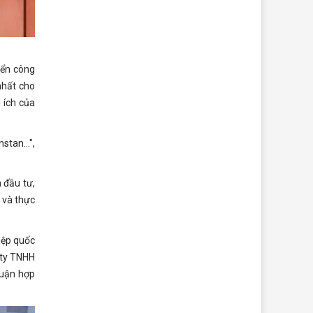
iển công
nhất cho
 ích của
hstan…",
 đầu tư,
 và thực
iệp quốc
 ty TNHH
huận hợp