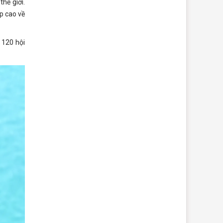
hế giới.
p cao về
 120 hội