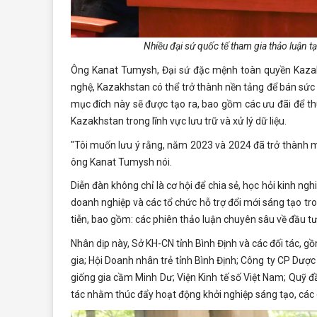
Nhiều đại sứ quốc tế tham gia thảo luận t
Ông Kanat Tumysh, Đại sứ đặc mệnh toàn quyền Kazakh
nghệ, Kazakhstan có thể trở thành nền tảng để bán sức 
mục đích này sẽ được tạo ra, bao gồm các ưu đãi để thu
Kazakhstan trong lĩnh vực lưu trữ và xử lý dữ liệu.
"Tôi muốn lưu ý rằng, năm 2023 và 2024 đã trở thành m
ông Kanat Tumysh nói.
Diễn đàn không chỉ là cơ hội để chia sẻ, học hỏi kinh ng
doanh nghiệp và các tổ chức hỗ trợ đổi mới sáng tạo tro
tiễn, bao gồm: các phiên thảo luận chuyên sâu về đầu tư,
Nhân dịp này, Sở KH-CN tỉnh Bình Định và các đối tác, g
gia; Hội Doanh nhân trẻ tỉnh Bình Định; Công ty CP Dược
giống gia cầm Minh Dư; Viện Kinh tế số Việt Nam; Quỹ đầ
tác nhằm thúc đẩy hoạt động khởi nghiệp sáng tạo, các 