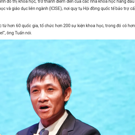
ình đô thị khoa học, trở thành điểm đến của các nhà khoa học hàng đầu t
c và giáo dục liên ngành (ICISE), nơi quy tụ Hội đồng quốc tế bảo trợ cấ
c từ hơn 60 quốc gia, tổ chức hơn 200 sự kiện khoa học, trong đó có hơn
el", ông Tuấn nói.