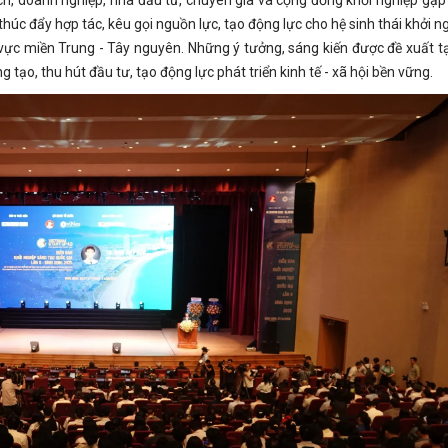
ch, doanh nghiệp, nhà đầu tư, chuyên gia và cộng đồng khởi nghiệp gặp 
húc đẩy hợp tác, kêu gọi nguồn lực, tạo động lực cho hệ sinh thái khởi n
 vực miền Trung - Tây nguyên. Những ý tưởng, sáng kiến được đề xuất tạ
tạo, thu hút đầu tư, tạo động lực phát triển kinh tế - xã hội bền vững.