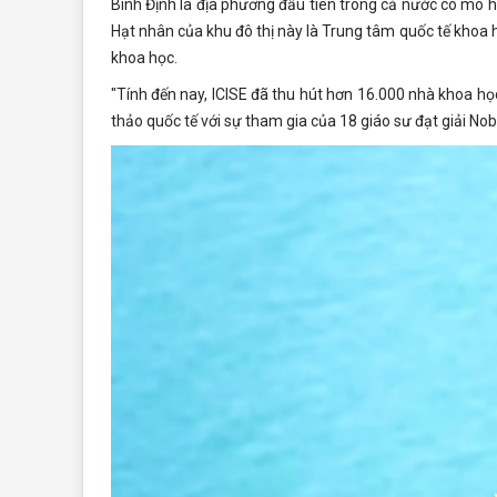
Bình Định là địa phương đầu tiên trong cả nước có mô h
Hạt nhân của khu đô thị này là Trung tâm quốc tế khoa họ
khoa học.
"Tính đến nay, ICISE đã thu hút hơn 16.000 nhà khoa họ
thảo quốc tế với sự tham gia của 18 giáo sư đạt giải Nob