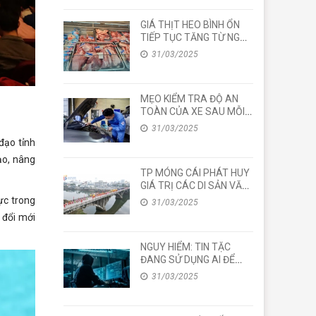
GIÁ THỊT HEO BÌNH ỔN
TIẾP TỤC TĂNG TỪ NGÀY
1/4
31/03/2025
MẸO KIỂM TRA ĐỘ AN
TOÀN CỦA XE SAU MỖI
CHUYẾN ĐI DÀI
31/03/2025
đạo tỉnh
ạo, nâng
TP MÓNG CÁI PHÁT HUY
GIÁ TRỊ CÁC DI SẢN VĂN
HOÁ
ực trong
31/03/2025
 đổi mới
NGUY HIỂM: TIN TẶC
ĐANG SỬ DỤNG AI ĐỂ
TẤN CÔNG AI
31/03/2025