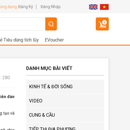
Đăng Ký
Đăng Nhập
 ứng dụng
0
ẻ Tiêu dùng tích lũy
EVoucher
DANH MỤC BÀI VIẾT
: 280
KINH TẾ & ĐỜI SỐNG
diễn đàn
VIDEO
g tạo và
CUNG & CẦU
TIẾP THỊ ĐỊA PHƯƠNG