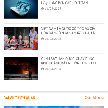
LOẠI LỎNG BỀN GẤP ĐÔI TITAN
31/03/2025
VIỆT NAM LÀ NƯỚC CÓ TỐC ĐỘ GIÀ
HÓA DÂN SỐ NHANH NHẤT CHÂU Á
31/03/2025
CẢNH SÁT HÀN QUỐC: CHÁY RỪNG
KINH HOÀNG BẮT NGUỒN TỪ NGHI LỄ
CÚNG BÁI
31/03/2025
Xem tất cả
BÀI VIẾT LIÊN QUAN