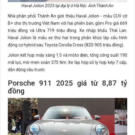
Haval Jolion 2025 tại đại lý ở Hà Nội. Ảnh:Thành An
Nhà phân phối Thành An giới thiệu Haval Jolion - mẫu CUV cỡ
B+ cho thị trường Việt Nam với hai phiên bản, gồm Pro giá 669
triệu đồng và Ultra 719 triệu đồng. Xe nhập khẩu Thái Lan.
Haval Jolion là mẫu xe thứ hai trong phân khúc lắp cấu hình
động cơ hybrid sau Toyota Corolla Cross (820-905 triệu đồng).
Jolion kết hợp máy xăng 1.5 và môtơ điện, tổng công suất 190
mã lực, mô-men xoắn 375 Nm. Xe lắp hộp số ly hợp kép 7 cấp,
dẫn động cầu trước.
Porsche 911 2025 giá từ 8,87 tỷ
đồng