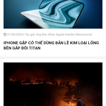
31/03/2025
|
Tác giả: Huy Đức (theo Apple Insider, Macrumors)
IPHONE GẬP CÓ THỂ DÙNG BẢN LỀ KIM LOẠI LỎNG
BỀN GẤP ĐÔI TITAN