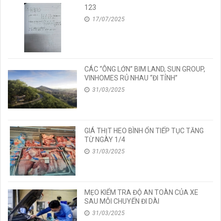
123
17/07/2025
CÁC “ÔNG LỚN” BIM LAND, SUN GROUP,
VINHOMES RỦ NHAU “ĐI TỈNH”
31/03/2025
GIÁ THỊT HEO BÌNH ỔN TIẾP TỤC TĂNG
TỪ NGÀY 1/4
31/03/2025
MẸO KIỂM TRA ĐỘ AN TOÀN CỦA XE
SAU MỖI CHUYẾN ĐI DÀI
31/03/2025