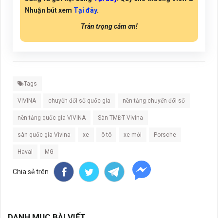
Nhuận bút xem
Tại đây
.
Trân trọng cảm ơn!
Tags
VIVINA
chuyển đổi số quốc gia
nền tảng chuyển đổi số
nền tảng quốc gia VIVINA
Sàn TMĐT Vivina
sàn quốc gia Vivina
xe
ô tô
xe mới
Porsche
Haval
MG
Chia sẻ trên
DANH MỤC BÀI VIẾT