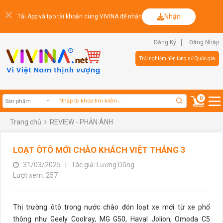
Nhận
Tải App và tạo tài khoản cùng VIVINA để nhận
Đăng Ký
Đăng Nhập
Trải nghiệm nền tảng số Quốc gia
0
Trang chủ
REVIEW - PHẢN ÁNH
Sản phẩm
LOẠT ÔTÔ MỚI CHÀO KHÁCH VIỆT THÁNG 3
31/03/2025
|
Tác giả: Lương Dũng
Lượt xem: 257
Thị trường ôtô trong nước chào đón loạt xe mới từ xe phổ
thông như Geely Coolray, MG G50, Haval Jolion, Omoda C5