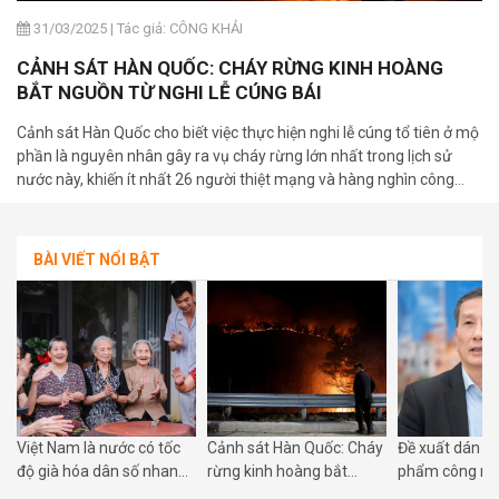
31/03/2025
|
Tác giả: CÔNG KHẢI
CẢNH SÁT HÀN QUỐC: CHÁY RỪNG KINH HOÀNG
BẮT NGUỒN TỪ NGHI LỄ CÚNG BÁI
Cảnh sát Hàn Quốc cho biết việc thực hiện nghi lễ cúng tổ tiên ở mộ
phần là nguyên nhân gây ra vụ cháy rừng lớn nhất trong lịch sử
nước này, khiến ít nhất 26 người thiệt mạng và hàng nghìn công
trình bị thiêu rụi.
BÀI VIẾT NỔI BẬT
Việt Nam là nước có tốc
Cảnh sát Hàn Quốc: Cháy
Đề xuất dán n
độ già hóa dân số nhanh
rừng kinh hoàng bắt
phẩm công ng
nhất châu Á
nguồn từ nghi lễ cúng bái
tạo ra