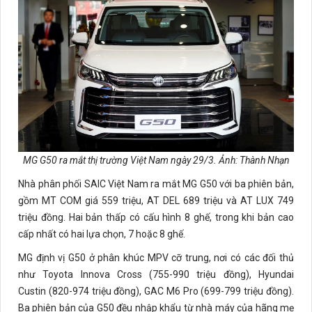
MG G50 ra mắt thị trường Việt Nam ngày 29/3. Ảnh: Thành Nhạn
Nhà phân phối SAIC Việt Nam ra mắt MG G50 với ba phiên bản,
gồm MT COM giá 559 triệu, AT DEL 689 triệu và AT LUX 749
triệu đồng. Hai bản thấp có cấu hình 8 ghế, trong khi bản cao
cấp nhất có hai lựa chọn, 7 hoặc 8 ghế.
MG định vị G50 ở phân khúc MPV cỡ trung, nơi có các đối thủ
như Toyota Innova Cross (755-990 triệu đồng), Hyundai
Custin (820-974 triệu đồng), GAC M6 Pro (699-799 triệu đồng).
Ba phiên bản của G50 đều nhập khẩu từ nhà máy của hãng mẹ