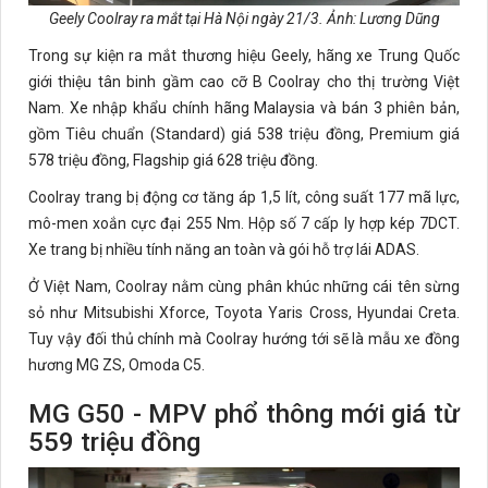
Geely Coolray ra mắt tại Hà Nội ngày 21/3. Ảnh: Lương Dũng
Trong sự kiện ra mắt thương hiệu Geely, hãng xe Trung Quốc
giới thiệu tân binh gầm cao cỡ B Coolray cho thị trường Việt
Nam. Xe nhập khẩu chính hãng Malaysia và bán 3 phiên bản,
gồm Tiêu chuẩn (Standard) giá 538 triệu đồng, Premium giá
578 triệu đồng, Flagship giá 628 triệu đồng.
Coolray trang bị động cơ tăng áp 1,5 lít, công suất 177 mã lực,
mô-men xoắn cực đại 255 Nm. Hộp số 7 cấp ly hợp kép 7DCT.
Xe trang bị nhiều tính năng an toàn và gói hỗ trợ lái ADAS.
Ở Việt Nam, Coolray nằm cùng phân khúc những cái tên sừng
sỏ như Mitsubishi Xforce, Toyota Yaris Cross, Hyundai Creta.
Tuy vậy đối thủ chính mà Coolray hướng tới sẽ là mẫu xe đồng
hương MG ZS, Omoda C5.
MG G50 - MPV phổ thông mới giá từ
559 triệu đồng