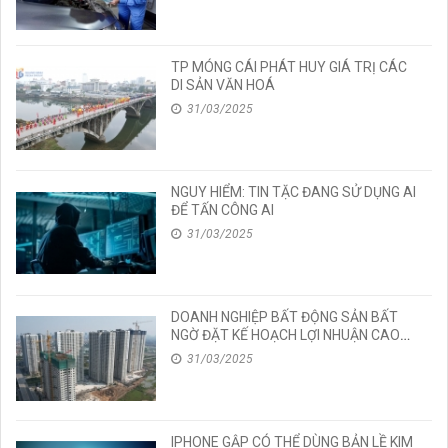
TP MÓNG CÁI PHÁT HUY GIÁ TRỊ CÁC
DI SẢN VĂN HOÁ
31/03/2025
NGUY HIỂM: TIN TẶC ĐANG SỬ DỤNG AI
ĐỂ TẤN CÔNG AI
31/03/2025
DOANH NGHIỆP BẤT ĐỘNG SẢN BẤT
NGỜ ĐẶT KẾ HOẠCH LỢI NHUẬN CAO
“CHÓT VÓT” NĂM 2025
31/03/2025
IPHONE GẬP CÓ THỂ DÙNG BẢN LỀ KIM