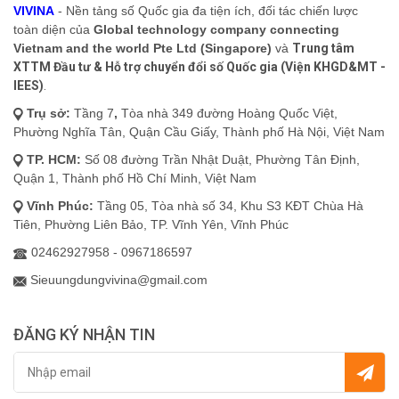
VIVINA
- Nền tảng số Quốc gia đa tiện ích, đối tác chiến lược
toàn diện của
Global technology company connecting
Vietnam and the world Pte Ltd (Singapore)
và
Trung tâm
XTTM Đầu tư & Hỗ trợ chuyển đổi số Quốc gia (Viện KHGD&MT -
IEES)
.
Trụ sở:
Tầng 7
,
Tòa nhà 349 đường Hoàng Quốc Việt,
Phường Nghĩa Tân, Quận Cầu Giấy, Thành phố Hà Nội, Việt Nam
TP. HCM:
Số 08 đường Trần Nhật Duật, Phường Tân Định,
Quận 1, Thành phố Hồ Chí Minh, Việt Nam
Vĩnh Phúc:
Tầng 05, Tòa nhà số 34, Khu S3 KĐT Chùa Hà
Tiên, Phường Liên Bảo, TP. Vĩnh Yên, Vĩnh Phúc
02462927958 - 0967186597
Sieuungdungvivina@gmail.com
ĐĂNG KÝ NHẬN TIN