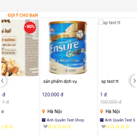
GỢI Ý CHO BẠN
%
-100%
‹
›
sản phẩm dịch vụ
sp test tt
sp te
120.000 đ
1 đ
120.0
100.000 đ
Hà Nội
Hà Nội
Hà 
Ánh Quyên Test Shop
Ánh Quyên Test Shop
Ánh 