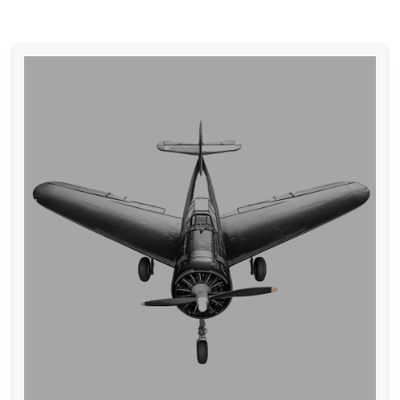
• Cung cấp độ ẩm, làm dịu và tăng khả năng phục hồi của
da, mang lại làn da mềm mại.
• Có thể dùng được cho cả da nhạy cảm và vùng mắt môi.
👉 Thành phần chính:
✿ PEG-8 Caprylic/Capric Glycerides: Hợp chất làm sạch
hiệu quả mà lại đặc biệt nhẹ nhàng cho da, có thể sử dụng
được cho cả vùng mắt và môi.
✿ Fructooligosaccharides (prebiotic): Có lợi cho lợi khuẩn,
chức năng cấp ẩm và nuôi dưỡng làn da, củng cố hàng rào
bảo vệ da.
✿ Chiết xuất rau má: Eledy sử dụng chiết xuất rau má được
tối ưu hàm lượng triterpenoid bao gồm:
• Asiaticoside, Asiatic Acid: tăng sinh collagen, tăng cường
lưu thông máu dưới da, giúp da luôn hồng hào trẻ trung.