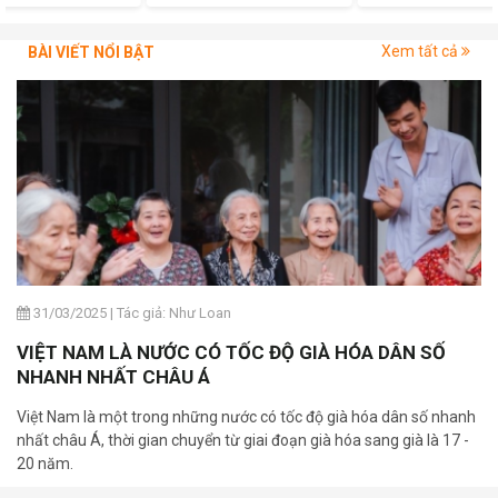
Xem tất cả
BÀI VIẾT NỔI BẬT
31/03/2025
|
Tác giả: Như Loan
VIỆT NAM LÀ NƯỚC CÓ TỐC ĐỘ GIÀ HÓA DÂN SỐ
NHANH NHẤT CHÂU Á
Việt Nam là một trong những nước có tốc độ già hóa dân số nhanh
nhất châu Á, thời gian chuyển từ giai đoạn già hóa sang già là 17 -
20 năm.