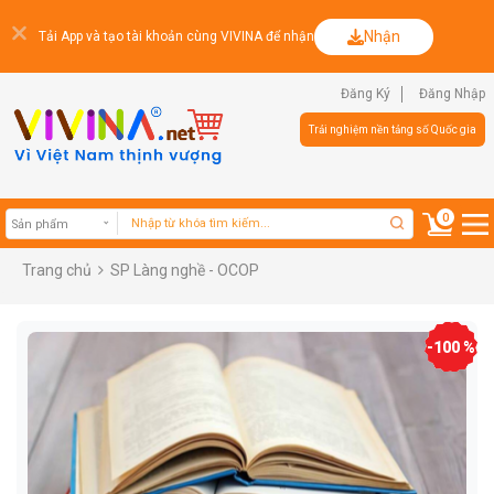
Nhận
Tải App và tạo tài khoản cùng VIVINA để nhận
Đăng Ký
Đăng Nhập
Trải nghiệm nền tảng số Quốc gia
0
Trang chủ
SP Làng nghề - OCOP
Sản phẩm
-100 %