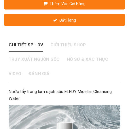
Thêm Vào Giỏ Hàng
Đặt Hàng
CHI TIẾT SP - DV
GIỚI THIỆU SHOP
TRUY XUẤT NGUỒN GỐC
HỒ SƠ & XÁC THỰC
VIDEO
ĐÁNH GIÁ
Nước tẩy trang làm sạch sâu ELEDY Micellar Cleansing
Water