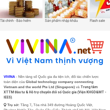
Tài chính - Bảo hiểm
Sản phẩm nhập khẩu
Flash sale
VIVINA
- Nền tảng số Quốc gia đa tiện ích, đối tác chiến lược
toàn diện của
Global technology company connecting
Vietnam and the world Pte Ltd (Singapore)
và
Trung tâm
XTTM Đầu tư & Hỗ trợ chuyển đổi số Quốc gia (Viện KHGD&MT -
IEES)
.
Trụ sở:
Tầng 7
,
Tòa nhà 349 đường Hoàng Quốc Việt,
Phường Nghĩa Tân, Quận Cầu Giấy, Thành phố Hà Nội, Việt Nam