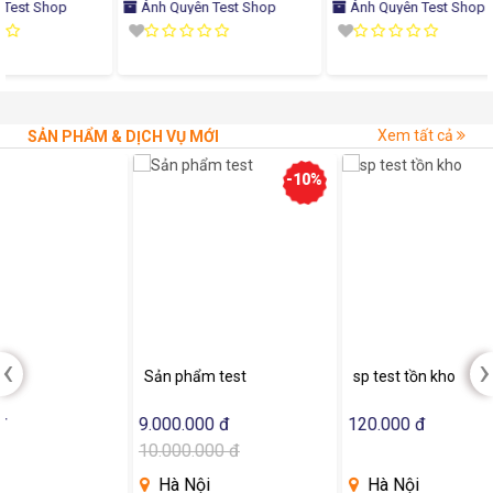
Ánh Quyên Test Shop
Ánh Quyên Test Shop
Ánh 
Xem tất cả
SẢN PHẨM & DỊCH VỤ MỚI
-10%
‹
›
Sản phẩm test
sp test tồn kho
sp test
9.000.000 đ
120.000 đ
1 đ
10.000.000 đ
100.0
Hà Nội
Hà Nội
Hà 